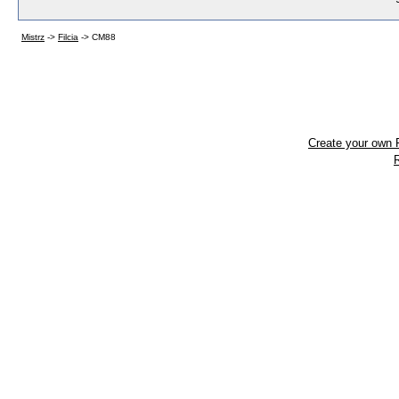
Mistrz
->
Filcia
->
CM88
Create your own