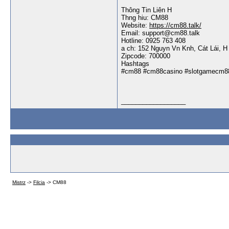
Thông Tin Liên H
Thng hiu: CM88
Website:
https://cm88.talk/
Email: support@cm88.talk
Hotline: 0925 763 408
a ch: 152 Nguyn Vn Knh, Cát Lái, H
Zipcode: 700000
Hashtags
#cm88 #cm88casino #slotgamecm8
__________________
Mistrz
->
Filcia
->
CM88