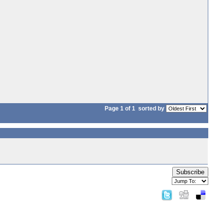
Page 1 of 1
sorted by
Subscribe